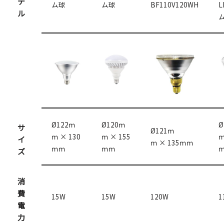
デ
ム球
ム球
BF110V120WH
L
ル
Ø122ｍ
Ø120ｍ
Ø
サ
Ø121ｍ
ｍ × 130
ｍ × 155
ｍ
イ
ｍ × 135ｍｍ
ｍｍ
ｍｍ
ズ
消
費
15W
15W
120W
1
電
力