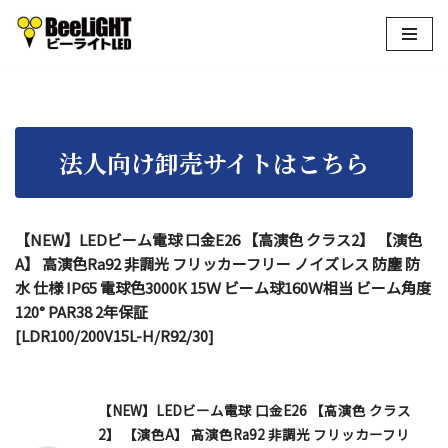
コ
ン
テ
ン
ツ
へ
ス
キ
【NEW】LEDビーム電球 口金E26 【高演色 クラス2】 【演色
ッ
A】 高演色Ra92 非調光 フリッカーフリー ノイズレス 防塵 防
プ
水 仕様 IP65 電球色3000K 15Ｗ ビーム球160Ｗ相当 ビーム角度
120° PAR38 2年保証
[LDR100/200V15L-H/R92/30]
【NEW】LEDビーム電球 口金E26 【高演色 クラス
2】 【演色A】 高演色Ra92 非調光 フリッカーフリ