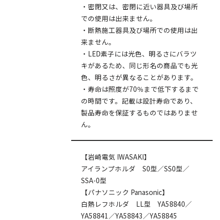
・密閉又は、密閉に近い器具及び場所
での使用は出来ません。
・断熱施工器具及び場所での使用は出
来ません。
・LED素子には光色、明るさにバラツ
キがあるため、同じ形名の商品でも光
色、明るさが異なることがあります。
・寿命は照度が70％まで低下するまで
の時間です。記載は設計寿命であり、
製品寿命を保証するものではありませ
ん。
【岩崎電気 IWASAKI】
アイランプホルダ S0型／SS0型／
SSA-0型
【パナソニック Panasonic】
白熱レフホルダ LL型 YA58840／
YA58841／YA58843／YA58845