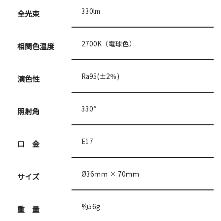
330lm
全光束
2700K（電球色）
相関色温度
Ra95(±2％)
演色性
330°
照射角
E17
口 金
Ø36ｍｍ × 70ｍｍ
サイズ
約56g
重 量