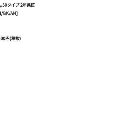
φ50タイプ 2年保証
4/BK/AN]
00円(税抜)