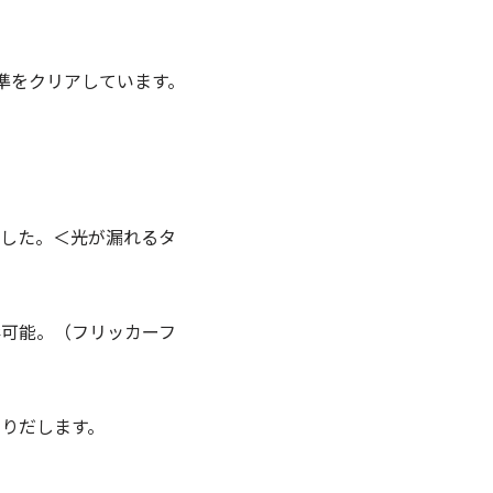
。
基準をクリアしています。
ました。＜光が漏れるタ
影可能。（フリッカーフ
くりだします。