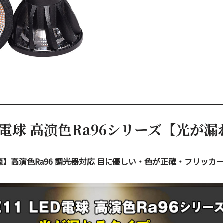
ED電球 高演色Ra96シリーズ【光が
】高演色Ra96 調光器対応 目に優しい・色が正確・フリッカ