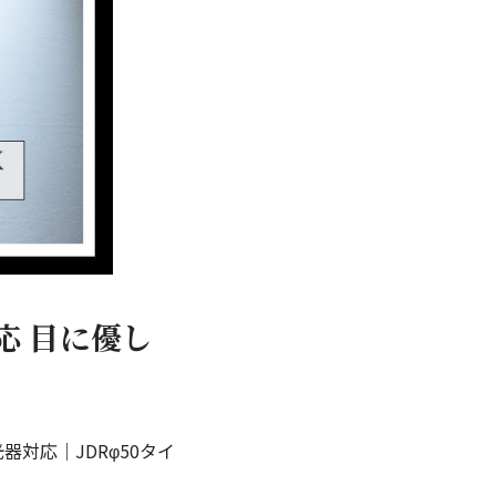
応 目に優し
光器対応｜JDRφ50タイ