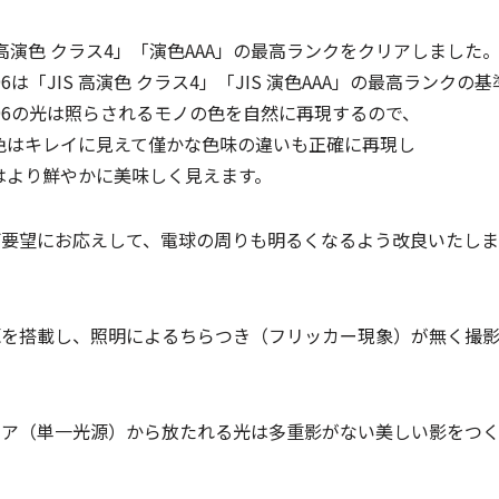
格「高演色 クラス4」「演色AAA」の最高ランクをクリアしました
S 高演色 クラス4」「JIS 演色AAA」の最高ランクの
は照らされるモノの色を自然に再現するので、
イに見えて僅かな色味の違いも正確に再現し
やかに美味しく見えます。
のご要望にお応えして、電球の周りも明るくなるよう改良いたし
電源を搭載し、照明によるちらつき（フリッカー現象）が無く撮
ルコア（単一光源）から放たれる光は多重影がない美しい影をつ