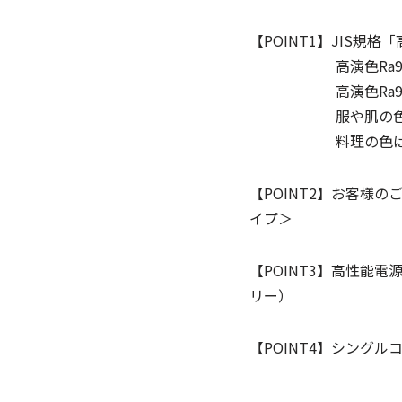
【POINT1】JIS規
高演色Ra96は「JI
高演色Ra96の光
服や肌の色はキレ
料理の色はより鮮
【POINT2】お客様
イプ＞
【POINT3】高性能
リー）
【POINT4】シング