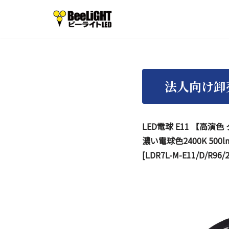
コ
ン
テ
ン
ツ
へ
ス
LED電球 E11 【高演色
キ
濃い電球色2400K 500
ッ
[LDR7L-M-E11/D/R96/
プ