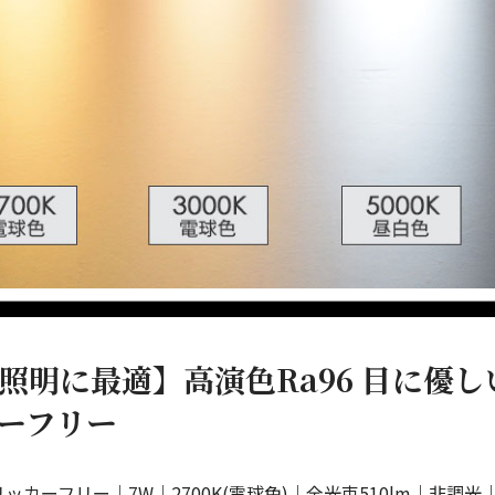
照明に最適】高演色Ra96 目に優
ーフリー
リッカーフリー｜7W｜2700K(電球色)｜全光束510lm｜非調光