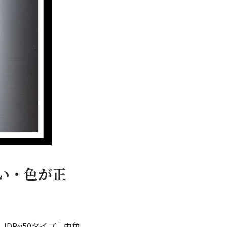
しい・色が正
｜JDRφ50タイプ｜中角