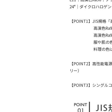
24°｜ダイクロハロゲン 
【POINT1】JIS規
高演色Ra96は「JI
高演色Ra96の光
服や肌の色はキレ
料理の色はより鮮
【POINT2】高性能
リー）
【POINT3】シング