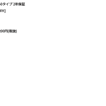
50タイプ 2年保証
WH]
00円(税抜)