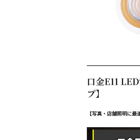
口金E11 L
プ】
【写真・店舗照明に最適