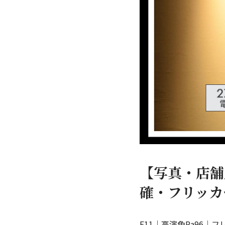
【写真・店舗
確・フリッカ
E11｜高演色Ra96｜フ