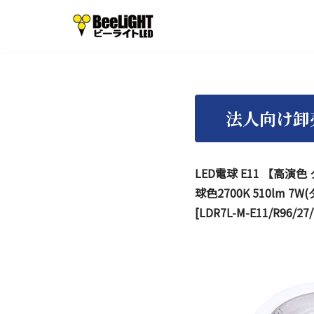
コ
ン
テ
ン
ツ
へ
ス
LED電球 E11 【高演色
キ
球色2700K 510lm 
ッ
[LDR7L-M-E11/R96/27
プ