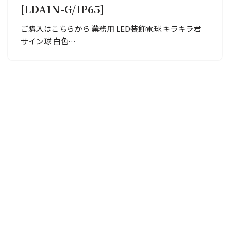
[LDA1N-G/IP65]
ご購入はこちらから 業務用 LED装飾電球 キラキラ君
サイン球 白色…